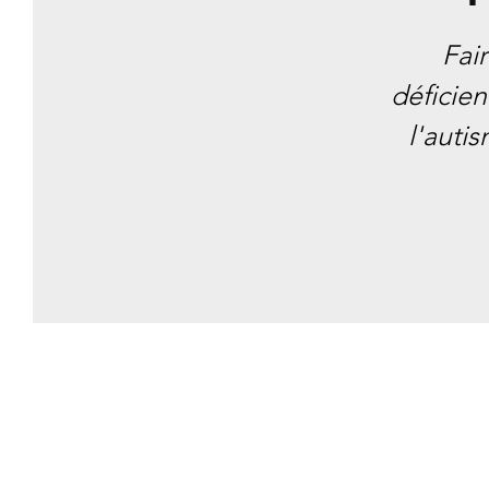
Fai
déficien
l'auti