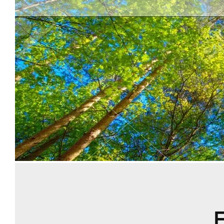
Rece
F