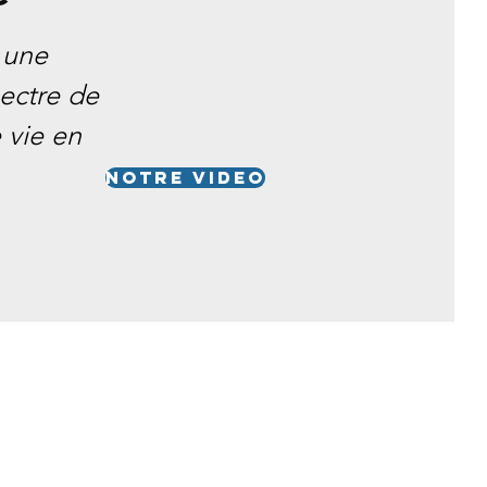
 une
pectre de
 vie en
Notre video