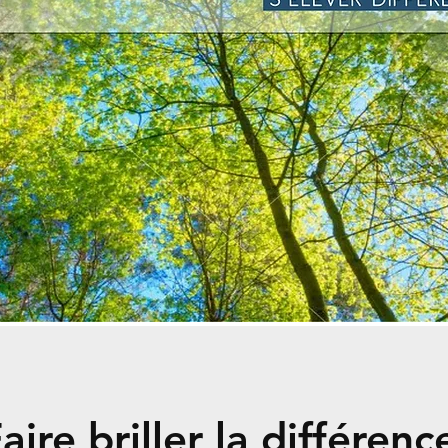
voir
Par
Donnez
aire briller la différen