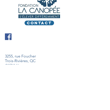
CONTACT
3255, rue Foucher
Trois-Rivières, QC
G8Z1M6
info@fondationlacanopee.com
© 2018 développé pour Fondation La
Canopée