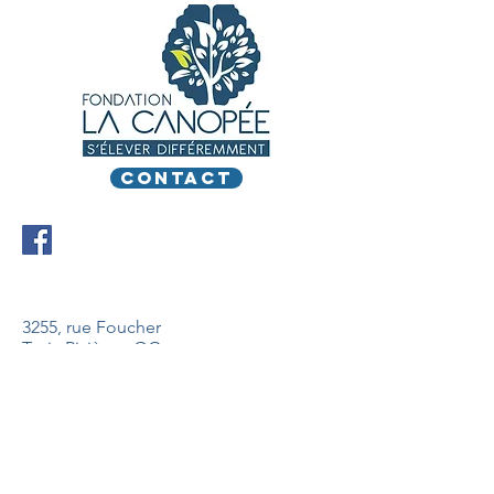
CONTACT
3255, rue Foucher
Trois-Rivières, QC
G8Z1M6
info@fondationlacanopee.com